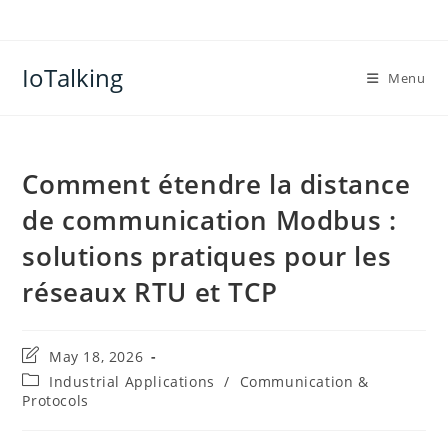
Skip
to
content
IoTalking
Menu
Comment étendre la distance
de communication Modbus :
solutions pratiques pour les
réseaux RTU et TCP
Post
May 18, 2026
last
Post
Industrial Applications
/
Communication &
modified:
category:
Protocols