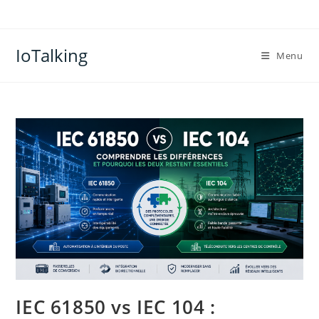
Skip
to
content
IoTalking
Menu
IEC 61850 vs IEC 104 :